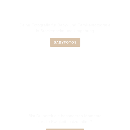
Deine Fotografin für Baby- und Familienfotografie
in Brackenheim und Umgebung
BABYFOTOS
Bist Du bereit die besonderen Momente
für die Ewigkeit festzuhalten?