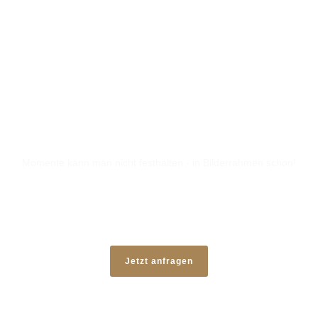
LIEBLINGSBILDER
Momente kann man nicht festhalten - in Bilderrahmen schon!
Jetzt anfragen