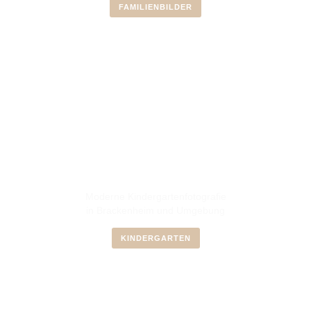
FAMILIENBILDER
Moderne Kindergartenfotografie
in Brackenheim und Umgebung
KINDERGARTEN