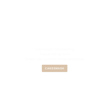
Cakesmash Fotoshooting
Fotoshootings zum
Ersten oder zweitem Kindergeburtstag
CAKESMASH