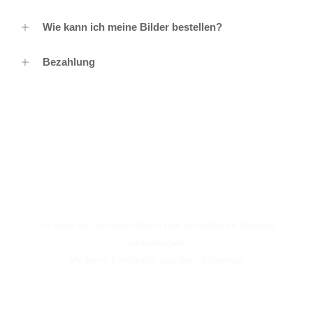
Wie kann ich meine Bilder bestellen?
Bezahlung
LEISTUNGEN
Ich liebe es, den natürlichen und besonderen Moment
einzufangen!
Moderne Fotografie aus dem Zabergäu