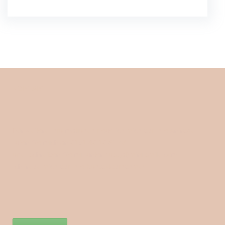
KONTAKT
Für weitere Informationen freue ich mich auf Ihre Anfrage,
rufen Sie mich an 0151 40 10 61 43
oder schreiben Sie mir unter post(at)mini-smile.com
Ich freue mich auf Ihre Kontaktaufnahme!