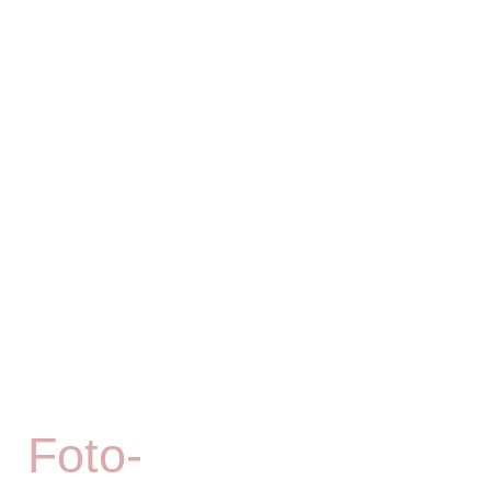
Newbornshooting
Familienfotoshooting
Generationsfotoshooting
Cakesmash Fotoshooting
Kommunion/Konfirmation
Foto-