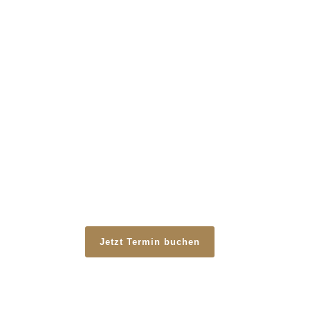
* 30-45 Minuten Fotoshooting
* Mama und die Kids ( max. 4 Personen )
* Kinder ab dem Sitzalter
*online Auswahlgelerie
8 Fotos
als Datei zum Download
195 Euro
Jetzt Termin buchen