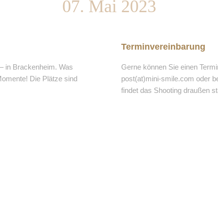
07. Mai 2023
Terminvereinbarung
– in Brackenheim. Was
Gerne können Sie einen Termin
mente! Die Plätze sind
post(at)mini-smile.com oder b
findet das Shooting draußen s
Midi Shooting
* 1 Outfit