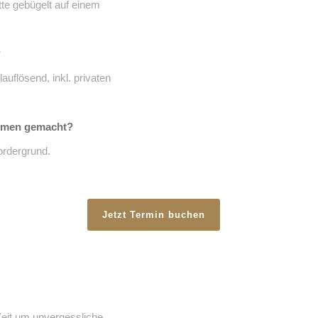
tte gebügelt auf einem
?
lauflösend, inkl. privaten
hmen gemacht?
ordergrund.
Jetzt Termin buchen
Zeit um unvergessliche