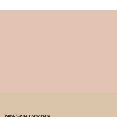
KONTAKT
Für weitere Informationen freue ich mich auf deine Anfrage,
rufe mich an 0151 40 10 61 43
oder schreibe mir unter post(at)mini-smile.com
Ich freue mich auf deine Kontaktaufnahme!
Mini-Smile Fotografie