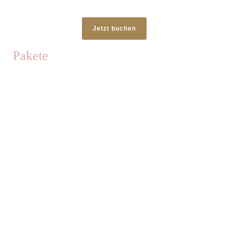
Jetzt buchen
Pakete
Kindershooting
ca. 30 Minuten Fotoshooting
* Outfitwechsel möglich
* bis zu 2 Kinder inklusive
( jedes weitere Kind 30 Euro + extra Bild pro Person)
5 Fotos retuschiert
als Datei zum Download