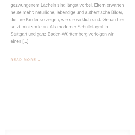
gezwungenem Lächeln sind längst vorbei. Eltern erwarten
Newbornshooting
heute mehr: natürliche, lebendige und authentische Bilder,
die ihre Kinder so zeigen, wie sie wirklich sind. Genau hier
Familienfotoshooting
setzt mini-smile an. Als moderner Schulfotograf in
Stuttgart und ganz Baden-Württemberg verfolgen wir
einen [...]
Generationsfotoshooting
Cakesmash Fotoshooting
READ MORE →
Kommunion/Konfirmation