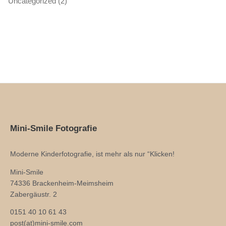
Uncategorized
(2)
Mini-Smile Fotografie
Moderne Kinderfotografie, ist mehr als nur “Klicken!
Mini-Smile
74336 Brackenheim-Meimsheim
Zabergäustr. 2
0151 40 10 61 43
post(at)mini-smile.com